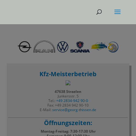
Kfz-Meisterbetrieb
47638 Straelen
Junkersstr. 5
Tel.:
+49 2834-942 90-0
Fax: +49 2834 942 90-10
E-Mail:
service@georg-thissen.de
Öffnungszeiten:
Montag-Freitag: 7:30-17:30 Uhr
Samstag: 8:00-12:00 Uhr