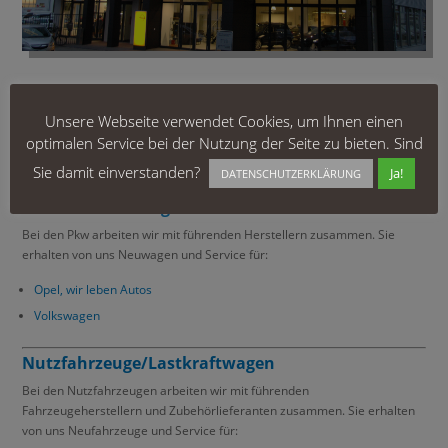
Partner
Unsere Webseite verwendet Cookies, um Ihnen einen
Um Ihnen ein vielfältiges Produktangebot bieten zu können, arbeiten wir
optimalen Service bei der Nutzung der Seite zu bieten. Sind
in unseren verschiedenen Geschäftsbereichen mit einer Reihe von
Partnern zusammen.
Sie damit einverstanden?
Ja!
DATENSCHUTZERKLÄRUNG
Personenkraftwagen
Bei den Pkw arbeiten wir mit führenden Herstellern zusammen. Sie
erhalten von uns Neuwagen und Service für:
Opel, wir leben Autos
Volkswagen
Nutzfahrzeuge/Lastkraftwagen
Bei den Nutzfahrzeugen arbeiten wir mit führenden
Fahrzeugeherstellern und Zubehörlieferanten zusammen. Sie erhalten
von uns Neufahrzeuge und Service für: