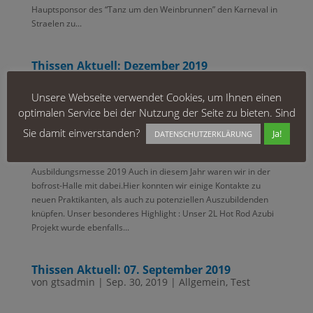
Hauptsponsor des “Tanz um den Weinbrunnen” den Karneval in
Straelen zu...
Thissen Aktuell: Dezember 2019
von
gtsadmin
|
Dez. 6, 2019
|
Allgemein
,
Test
Unsere Webseite verwendet Cookies, um Ihnen einen
optimalen Service bei der Nutzung der Seite zu bieten. Sind
Thissen Aktuell: 05. Oktober 2019
Sie damit einverstanden?
Ja!
DATENSCHUTZERKLÄRUNG
von
gtsadmin
|
Okt. 16, 2019
|
Allgemein
,
Test
Ausbildungsmesse 2019 Auch in diesem Jahr waren wir in der
bofrost-Halle mit dabei.Hier konnten wir einige Kontakte zu
neuen Praktikanten, als auch zu potenziellen Auszubildenden
knüpfen. Unser besonderes Highlight : Unser 2L Hot Rod Azubi
Projekt wurde ebenfalls...
Thissen Aktuell: 07. September 2019
von
gtsadmin
|
Sep. 30, 2019
|
Allgemein
,
Test