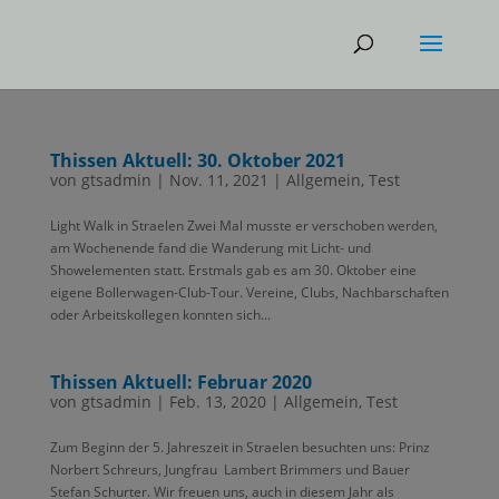
Thissen Aktuell: 30. Oktober 2021
von
gtsadmin
|
Nov. 11, 2021
|
Allgemein
,
Test
Light Walk in Straelen Zwei Mal musste er verschoben werden,
am Wochenende fand die Wanderung mit Licht- und
Showelementen statt. Erstmals gab es am 30. Oktober eine
eigene Bollerwagen-Club-Tour. Vereine, Clubs, Nachbarschaften
oder Arbeitskollegen konnten sich...
Thissen Aktuell: Februar 2020
von
gtsadmin
|
Feb. 13, 2020
|
Allgemein
,
Test
Zum Beginn der 5. Jahreszeit in Straelen besuchten uns: Prinz
Norbert Schreurs, Jungfrau Lambert Brimmers und Bauer
Stefan Schurter. Wir freuen uns, auch in diesem Jahr als